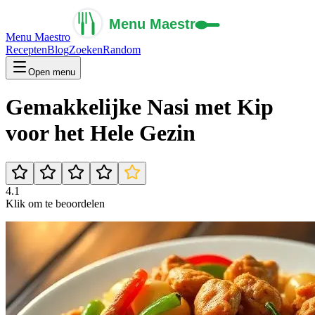
Menu Maestro
Recepten
Blog
Zoeken
Random
Open menu
Gemakkelijke Nasi met Kip
voor het Hele Gezin
4.1
Klik om te beoordelen