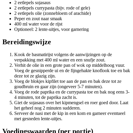
2 eetlepels sojasaus
2 eetlepels currypasta (bijv. rode of gele)
2 eetlepels olie (zonnebloem of arachide)
Peper en zout naar smaak
400 ml water voor de rijst
Optioneel: 2 lente-uitjes, voor garnering
Bereidingswijze
Kook de basmatirijst volgens de aanwijzingen op de
verpakking met 400 ml water en een snufje zout.
Verhit de olie in een grote pan of wok op middelhoog vuur.
Voeg de gesnipperde ui en de fijngehakte knoflook toe en bak
deze tot ze glazig zijn.
Voeg de blokjes kipfilet toe aan de pan en bak deze tot ze
goudbruin en gaar zijn (ongeveer 5-7 minuten).
Voeg de rode paprika en de currypasta toe en bak nog eens 3-
4 minuten, tot de paprika zacht is.
Giet de sojasaus over het kipmengsel en roer goed door. Laat
het geheel nog 2 minuten sudderen.
Serveer de nasi met de kip in een kom en garneer eventueel
met gesneden lente-uitjes.
Voedingswaarden (per portie)