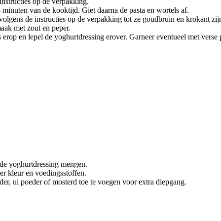
nstructies op de verpakking.
4 minuten van de kooktijd. Giet daarna de pasta en wortels af.
 volgens de instructies op de verpakking tot ze goudbruin en krokant zij
aak met zout en peper.
s erop en lepel de yoghurtdressing erover. Garneer eventueel met verse p
r de yoghurtdressing mengen.
er kleur en voedingsstoffen.
er, ui poeder of mosterd toe te voegen voor extra diepgang.