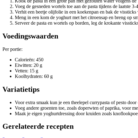
Kook de pasta in een grote pan met gezouten water volgens de i
Voeg de gesneden wortels toe aan de pasta tijdens de laatste 3-
Verhit een beetje olijfolie in een koekenpan en bak de vissticks
Meng in een kom de yoghurt met het citroensap en breng op sm
Serveer de pasta en wortels op borden, leg de krokante visstick
Voedingswaarden
Per portie:
Calorieën: 450
Eiwitten: 20 g
Vetten: 15 g
Koolhydraten: 60 g
Variatietips
Voor extra smaak kun je een theelepel currypasta of pesto doo
Voeg andere groenten toe, zoals doperwten of paprika, voor me
Maak je eigen yoghurtdressing door kruiden zoals knoflookpoed
Gerelateerde recepten