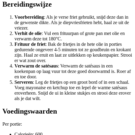
Bereidingswijze
Voorbereiding
: Als je verse friet gebruikt, snijd deze dan in
de gewenste dikte. Als je diepvriesfrieten hebt, haal ze uit de
vriezer.
Verhit de olie
: Vul een frituurpan of grote pan met olie en
verwarm deze tot 180°C.
Frituur de friet
: Bak de frietjes in de hete olie in porties
gedurende ongeveer 4-5 minuten tot ze goudbruin en krokant
zijn. Haal ze eruit en laat ze uitlekken op keukenpapier. Strooi
er wat zout over.
Verwarm de satésaus
: Verwarm de satésaus in een
koekenpan op laag vuur tot deze goed doorwarmd is. Roer af
en toe door.
Serveren
: Leg de frietjes op een groot bord of in een schaal.
Voeg mayonaise en ketchup toe en lepel de warme satésaus
eroverheen. Snijd de ui in kleine stukjes en strooi deze erover
als je dat wilt.
Voedingswaarden
Per portie:
Calorieën: 600