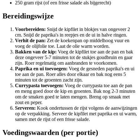
250 gram rijst (of een frisse salade als bijgerecht)
Bereidingswijze
Voorbereiden:
Snijd de kipfilet in blokjes van ongeveer 2
cm. Snijd de paprika's in reepjes en de ui in halve ringen.
Verhit de pan:
Zet de koekenpan op middelhoog vuur en
voeg de olijfolie toe. Laat de olie warm worden.
Bakken van de kip:
Voeg de kipfilet toe aan de pan en bak
deze ongeveer 5-7 minuten tot de stukjes goudbruin en gaar
zijn. Roer regelmatig om aanbranden te voorkomen.
Paprika en ui toevoegen:
Voeg de gesneden paprika's en ui
toe aan de pan. Roer alles door elkaar en bak nog eens 5
minuten tot de groenten zacht zijn.
Currypasta toevoegen:
Voeg de currypasta toe aan de pan
en meng goed door de kip en groenten. Bak nog 2-3 minuten
om de smaken goed te laten mengen. Breng op smaak met
zout en peper.
Serveren:
Kook ondertussen de rijst volgens de aanwijzingen
op de verpakking. Serveer de kipfilet met paprika en ui warm,
samen met de rijst of een frisse salade.
Voedingswaarden (per portie)