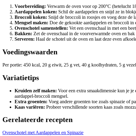
Voorbereiding:
Verwarm de oven voor op 200°C (hetelucht 1
Aardappelen koken:
Schil de aardappelen en snijd ze in blok
Broccoli koken:
Snijd de broccoli in roosjes en voeg deze de l
Mengsel maken:
Doe de gekookte aardappelen en broccoli in 
Ovenschotel samenstellen:
Vet een ovenschaal in met een beetj
Bakken:
Zet de ovenschaal in de voorverwarmde oven en bak g
Serveren:
Haal de schotel uit de oven en laat deze even afkoel
Voedingswaarden
Per portie: 450 kcal, 20 g eiwit, 25 g vet, 40 g koolhydraten, 5 g vezel
Variatietips
Kruiden zelf maken:
Voor een extra smaakdimensie kun je je e
aardappel-broccoli mengsel.
Extra groenten:
Voeg andere groenten toe zoals spinazie of pa
Kaas variëren:
Probeer verschillende soorten kaas zoals mozza
Gerelateerde recepten
Ovenschotel met Aardappelen en Spinazie