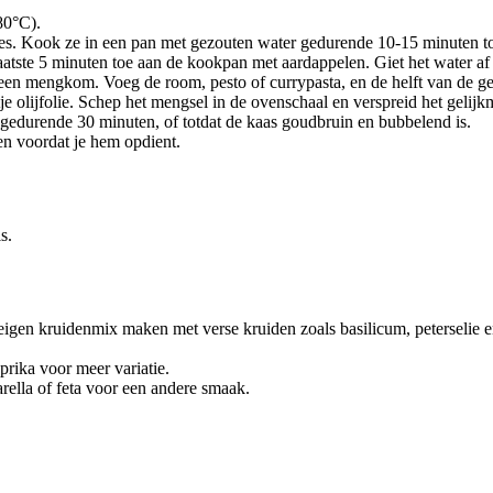
80°C).
jes. Kook ze in een pan met gezouten water gedurende 10-15 minuten tot
aatste 5 minuten toe aan de kookpan met aardappelen. Giet het water af
een mengkom. Voeg de room, pesto of currypasta, en de helft van de g
e olijfolie. Schep het mengsel in de ovenschaal en verspreid het gelijkm
edurende 30 minuten, of totdat de kaas goudbruin en bubbelend is.
en voordat je hem opdient.
s.
igen kruidenmix maken met verse kruiden zoals basilicum, peterselie en
prika voor meer variatie.
rella of feta voor een andere smaak.