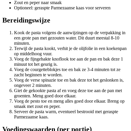
Zout en peper naar smaak
Optioneel: geraspte Parmezaanse kaas voor serveren
Bereidingswijze
Kook de pasta volgens de aanwijzingen op de verpakking in
een grote pan met gezouten water. Dit duurt meestal 8-10
minuten.
Terwijl de pasta kookt, verhit je de olijfolie in een koekenpan
op middelhoog vuur.
Voeg de fijngehakte knoflook toe aan de pan en bak deze 1
minuut tot het geurig is.
Voeg de courgetteblokjes toe en bak ze 3-4 minuten tot ze
zacht beginnen te worden.
Voeg de verse spinazie toe en bak deze tot het geslonken is,
ongeveer 2 minuten.
Giet de gekookte pasta af en voeg deze toe aan de pan met
groenten. Meng goed door elkaar.
Voeg de pesto toe en meng alles goed door elkaar. Breng op
smaak met zout en peper.
Serveer de pasta warm, eventueel bestrooid met geraspte
Parmezaanse kaas.
Voedingswaarden (per portie)