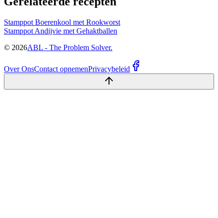
Gerelateerde recepten
Stamppot Boerenkool met Rookworst
Stamppot Andijvie met Gehaktballen
©
2026
ABL - The Problem Solver.
Over Ons
Contact opnemen
Privacybeleid