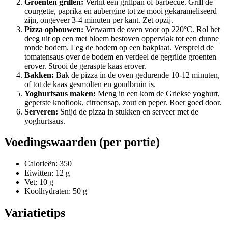
Groenten grillen:
Verhit een grillpan of barbecue. Grill de
courgette, paprika en aubergine tot ze mooi gekarameliseerd
zijn, ongeveer 3-4 minuten per kant. Zet opzij.
Pizza opbouwen:
Verwarm de oven voor op 220°C. Rol het
deeg uit op een met bloem bestoven oppervlak tot een dunne
ronde bodem. Leg de bodem op een bakplaat. Verspreid de
tomatensaus over de bodem en verdeel de gegrilde groenten
erover. Strooi de geraspte kaas erover.
Bakken:
Bak de pizza in de oven gedurende 10-12 minuten,
of tot de kaas gesmolten en goudbruin is.
Yoghurtsaus maken:
Meng in een kom de Griekse yoghurt,
geperste knoflook, citroensap, zout en peper. Roer goed door.
Serveren:
Snijd de pizza in stukken en serveer met de
yoghurtsaus.
Voedingswaarden (per portie)
Calorieën: 350
Eiwitten: 12 g
Vet: 10 g
Koolhydraten: 50 g
Variatietips