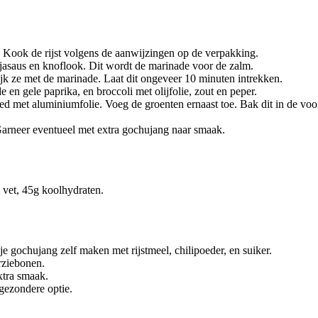
 Kook de rijst volgens de aanwijzingen op de verpakking.
jasaus en knoflook. Dit wordt de marinade voor de zalm.
rijk ze met de marinade. Laat dit ongeveer 10 minuten intrekken.
 en gele paprika, en broccoli met olijfolie, zout en peper.
eed met aluminiumfolie. Voeg de groenten ernaast toe. Bak dit in de vo
 Garneer eventueel met extra gochujang naar smaak.
g vet, 45g koolhydraten.
je gochujang zelf maken met rijstmeel, chilipoeder, en suiker.
rziebonen.
xtra smaak.
 gezondere optie.