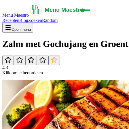
Menu Maestro
Recepten
Blog
Zoeken
Random
Open menu
Zalm met Gochujang en Groent
4.3
Klik om te beoordelen