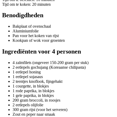
Tijd om te koken: 20 minuten
Benodigdheden
Bakplaat of ovenschaal
Aluminiumfolie
Pan voor het koken van rijst
Kookpan of wok voor groenten
Ingrediënten voor 4 personen
4 zalmfilets (ongeveer 150-200 gram per stuk)
2 eetlepels gochujang (Koreaanse chilipasta)
1 eetlepel honing
1 eetlepel sojasaus
2 teentjes knoflook, fijngehakt
1 courgette, in blokjes
1 rode paprika, in blokjes
1 gele paprika, in blokjes
200 gram broccoli, in roosjes
2 eetlepels olijfolie
300 gram rijst (voor het serveren)
Zout en peper naar smaak