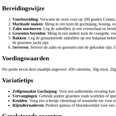
Bereidingswijze
Voorbereiding
: Verwarm de oven voor op 200 graden Celsius.
Marinade maken
: Meng in een kom de gochujang, honing, so
Zalm marineren
: Leg de zalmfilets in een ovenschaal en best
Groenten bereiden
: Meng in een andere kom de courgette, rode
Bakken
: Leg de gemarineerde zalmfilets op een bakplaat bekl
de groenten zacht zijn.
Serveren
: Serveer de zalm en groenten met de gekookte rijst.
Voedingswaarden
Per portie bevat deze maaltijd ongeveer: 450 calorieën, 30g eiwit, 20
Variatietips
Zelfgemaakte Gochujang
: Voor een authentieke ervaring kun 
Vervangingen
: Gebruik andere groenten zoals wortelen of spe
Kruiden
: Voeg een scheutje citroensap of sesamolie toe voor e
Rijstalternatieven
: Probeer quinoa of bloemkoolrijst voor een