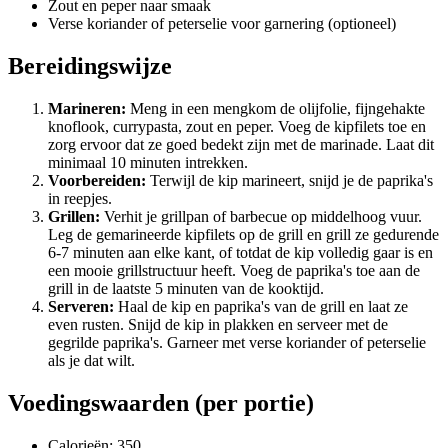
Zout en peper naar smaak
Verse koriander of peterselie voor garnering (optioneel)
Bereidingswijze
Marineren:
Meng in een mengkom de olijfolie, fijngehakte
knoflook, currypasta, zout en peper. Voeg de kipfilets toe en
zorg ervoor dat ze goed bedekt zijn met de marinade. Laat dit
minimaal 10 minuten intrekken.
Voorbereiden:
Terwijl de kip marineert, snijd je de paprika's
in reepjes.
Grillen:
Verhit je grillpan of barbecue op middelhoog vuur.
Leg de gemarineerde kipfilets op de grill en grill ze gedurende
6-7 minuten aan elke kant, of totdat de kip volledig gaar is en
een mooie grillstructuur heeft. Voeg de paprika's toe aan de
grill in de laatste 5 minuten van de kooktijd.
Serveren:
Haal de kip en paprika's van de grill en laat ze
even rusten. Snijd de kip in plakken en serveer met de
gegrilde paprika's. Garneer met verse koriander of peterselie
als je dat wilt.
Voedingswaarden (per portie)
Calorieën: 350