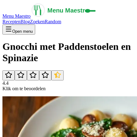
Menu Maestro
Recepten
Blog
Zoeken
Random
Open menu
Gnocchi met Paddenstoelen en
Spinazie
4.4
Klik om te beoordelen