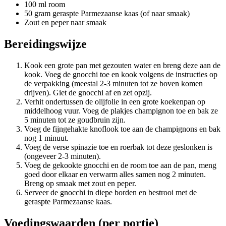
100 ml room
50 gram geraspte Parmezaanse kaas (of naar smaak)
Zout en peper naar smaak
Bereidingswijze
Kook een grote pan met gezouten water en breng deze aan de
kook. Voeg de gnocchi toe en kook volgens de instructies op
de verpakking (meestal 2-3 minuten tot ze boven komen
drijven). Giet de gnocchi af en zet opzij.
Verhit ondertussen de olijfolie in een grote koekenpan op
middelhoog vuur. Voeg de plakjes champignon toe en bak ze
5 minuten tot ze goudbruin zijn.
Voeg de fijngehakte knoflook toe aan de champignons en bak
nog 1 minuut.
Voeg de verse spinazie toe en roerbak tot deze geslonken is
(ongeveer 2-3 minuten).
Voeg de gekookte gnocchi en de room toe aan de pan, meng
goed door elkaar en verwarm alles samen nog 2 minuten.
Breng op smaak met zout en peper.
Serveer de gnocchi in diepe borden en bestrooi met de
geraspte Parmezaanse kaas.
Voedingswaarden (per portie)