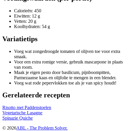
Calorieën: 450
Eiwitten: 12 g
Vetten: 20 g
Koolhydraten: 54 g
Variatietips
Voeg wat zongedroogde tomaten of olijven toe voor extra
smaak.
Voor een extra romige versie, gebruik mascarpone in plaats
van room.
Maak je eigen pesto door basilicum, pijnboompitten,
Parmezaanse kaas en olijfolie te mengen in een blender.
Voeg wat rode pepervlokken toe als je van spicy houdt!
Gerelateerde recepten
Risotto met Paddenstoelen
Vegetarische Lasagne
Spinazie Quiche
©
2026
ABL - The Problem Solver.