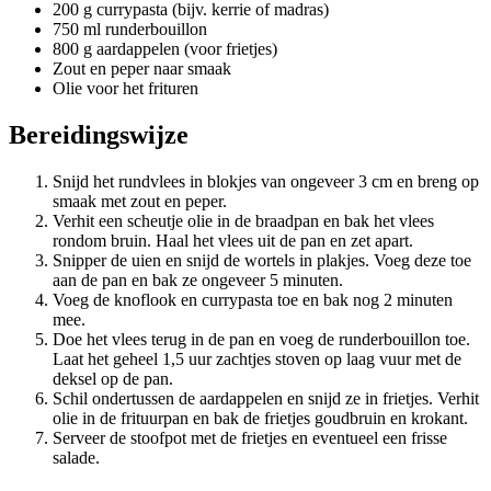
200 g currypasta (bijv. kerrie of madras)
750 ml runderbouillon
800 g aardappelen (voor frietjes)
Zout en peper naar smaak
Olie voor het frituren
Bereidingswijze
Snijd het rundvlees in blokjes van ongeveer 3 cm en breng op
smaak met zout en peper.
Verhit een scheutje olie in de braadpan en bak het vlees
rondom bruin. Haal het vlees uit de pan en zet apart.
Snipper de uien en snijd de wortels in plakjes. Voeg deze toe
aan de pan en bak ze ongeveer 5 minuten.
Voeg de knoflook en currypasta toe en bak nog 2 minuten
mee.
Doe het vlees terug in de pan en voeg de runderbouillon toe.
Laat het geheel 1,5 uur zachtjes stoven op laag vuur met de
deksel op de pan.
Schil ondertussen de aardappelen en snijd ze in frietjes. Verhit
olie in de frituurpan en bak de frietjes goudbruin en krokant.
Serveer de stoofpot met de frietjes en eventueel een frisse
salade.