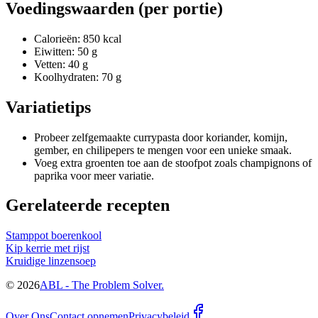
Voedingswaarden (per portie)
Calorieën: 850 kcal
Eiwitten: 50 g
Vetten: 40 g
Koolhydraten: 70 g
Variatietips
Probeer zelfgemaakte currypasta door koriander, komijn,
gember, en chilipepers te mengen voor een unieke smaak.
Voeg extra groenten toe aan de stoofpot zoals champignons of
paprika voor meer variatie.
Gerelateerde recepten
Stamppot boerenkool
Kip kerrie met rijst
Kruidige linzensoep
©
2026
ABL - The Problem Solver.
Over Ons
Contact opnemen
Privacybeleid