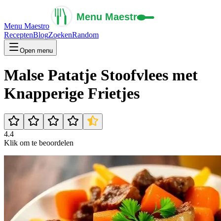
Menu Maestro
Recepten
Blog
Zoeken
Random
Open menu
Malse Patatje Stoofvlees met
Knapperige Frietjes
4.4
Klik om te beoordelen