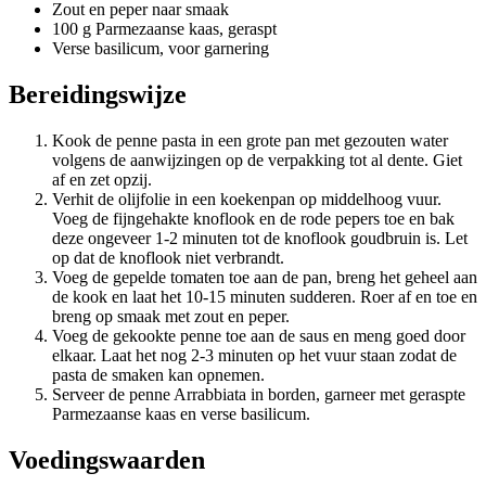
Zout en peper naar smaak
100 g Parmezaanse kaas, geraspt
Verse basilicum, voor garnering
Bereidingswijze
Kook de penne pasta in een grote pan met gezouten water
volgens de aanwijzingen op de verpakking tot al dente. Giet
af en zet opzij.
Verhit de olijfolie in een koekenpan op middelhoog vuur.
Voeg de fijngehakte knoflook en de rode pepers toe en bak
deze ongeveer 1-2 minuten tot de knoflook goudbruin is. Let
op dat de knoflook niet verbrandt.
Voeg de gepelde tomaten toe aan de pan, breng het geheel aan
de kook en laat het 10-15 minuten sudderen. Roer af en toe en
breng op smaak met zout en peper.
Voeg de gekookte penne toe aan de saus en meng goed door
elkaar. Laat het nog 2-3 minuten op het vuur staan zodat de
pasta de smaken kan opnemen.
Serveer de penne Arrabbiata in borden, garneer met geraspte
Parmezaanse kaas en verse basilicum.
Voedingswaarden