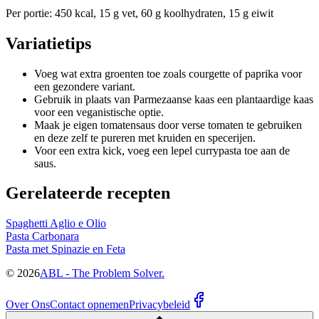
Per portie: 450 kcal, 15 g vet, 60 g koolhydraten, 15 g eiwit
Variatietips
Voeg wat extra groenten toe zoals courgette of paprika voor
een gezondere variant.
Gebruik in plaats van Parmezaanse kaas een plantaardige kaas
voor een veganistische optie.
Maak je eigen tomatensaus door verse tomaten te gebruiken
en deze zelf te pureren met kruiden en specerijen.
Voor een extra kick, voeg een lepel currypasta toe aan de
saus.
Gerelateerde recepten
Spaghetti Aglio e Olio
Pasta Carbonara
Pasta met Spinazie en Feta
©
2026
ABL - The Problem Solver.
Over Ons
Contact opnemen
Privacybeleid