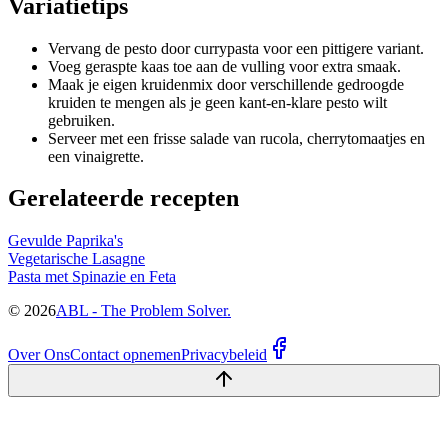
Variatietips
Vervang de pesto door currypasta voor een pittigere variant.
Voeg geraspte kaas toe aan de vulling voor extra smaak.
Maak je eigen kruidenmix door verschillende gedroogde
kruiden te mengen als je geen kant-en-klare pesto wilt
gebruiken.
Serveer met een frisse salade van rucola, cherrytomaatjes en
een vinaigrette.
Gerelateerde recepten
Gevulde Paprika's
Vegetarische Lasagne
Pasta met Spinazie en Feta
©
2026
ABL - The Problem Solver.
Over Ons
Contact opnemen
Privacybeleid