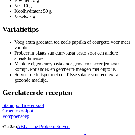
Eiwitten: 6 g
Vet: 10 g
Koolhydraten: 50 g
Vezels: 7 g
Variatietips
Voeg extra groenten toe zoals paprika of courgette voor meer
variatie.
Probeer in plaats van currypasta pesto voor een andere
smaakdimensie.
Maak je eigen currypasta door gemalen specerijen zoals
komijn, koriander, en gember te mengen met olijfolie.
Serveer de hutspot met een frisse salade voor een extra
gezonde maaltijd.
Gerelateerde recepten
Stamppot Boerenkool
Groentestoofpot
Pompoensoep
©
2026
ABL - The Problem Solver.