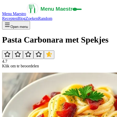
Menu Maestro
Recepten
Blog
Zoeken
Random
Open menu
Pasta Carbonara met Spekjes
4.7
Klik om te beoordelen