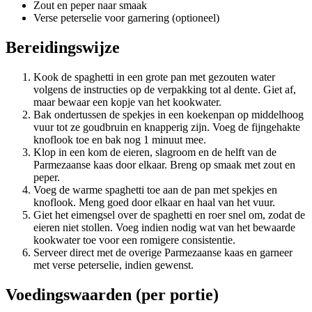
Zout en peper naar smaak
Verse peterselie voor garnering (optioneel)
Bereidingswijze
Kook de spaghetti in een grote pan met gezouten water
volgens de instructies op de verpakking tot al dente. Giet af,
maar bewaar een kopje van het kookwater.
Bak ondertussen de spekjes in een koekenpan op middelhoog
vuur tot ze goudbruin en knapperig zijn. Voeg de fijngehakte
knoflook toe en bak nog 1 minuut mee.
Klop in een kom de eieren, slagroom en de helft van de
Parmezaanse kaas door elkaar. Breng op smaak met zout en
peper.
Voeg de warme spaghetti toe aan de pan met spekjes en
knoflook. Meng goed door elkaar en haal van het vuur.
Giet het eimengsel over de spaghetti en roer snel om, zodat de
eieren niet stollen. Voeg indien nodig wat van het bewaarde
kookwater toe voor een romigere consistentie.
Serveer direct met de overige Parmezaanse kaas en garneer
met verse peterselie, indien gewenst.
Voedingswaarden (per portie)