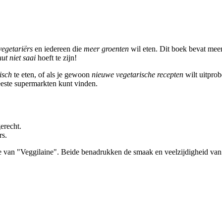
egetariërs
en iedereen die
meer groenten
wil eten. Dit boek bevat mee
ut niet saai
hoeft te zijn!
isch
te eten, of als je gewoon
nieuwe vegetarische recepten
wilt uitprob
eeste supermarkten kunt vinden.
erecht.
rs.
ofie van "Veggilaine". Beide benadrukken de smaak en veelzijdigheid van