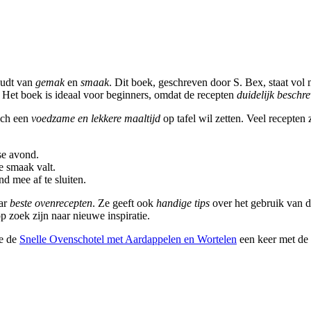
oudt van
gemak
en
smaak
. Dit boek, geschreven door S. Bex, staat vol
s. Het boek is ideaal voor beginners, omdat de recepten
duidelijk beschr
och een
voedzame en lekkere maaltijd
op tafel wil zetten. Veel recepten 
se avond.
de smaak valt.
d mee af te sluiten.
aar
beste ovenrecepten
. Ze geeft ook
handige tips
over het gebruik van de
p zoek zijn naar nieuwe inspiratie.
je de
Snelle Ovenschotel met Aardappelen en Wortelen
een keer met de