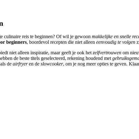
n
e culinaire reis te beginnen? Of wil je gewoon
makkelijke en snelle rec
or beginners
, boordevol recepten die niet alleen
eenvoudig te volgen
z
dt niet alleen inspiratie, maar geeft je ook het
zelfvertrouwen
om nieuw
ebben de beste titels geselecteerd, rekening houdend met
gebruiksgem
oals de
airfryer
en de
slowcooker
, om je nog meer opties te geven. Klaa