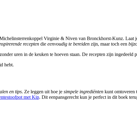
chelinsterrenkoppel Virginie & Niven van Bronckhorst-Kunz. Laat je ni
inspirerende recepten
die
eenvoudig te bereiden
zijn, maar toch een
bijz
 zonder uren in de keuken te hoeven staan. De recepten zijn ingedeeld p
d hebt.
alen en tips
. Ze leggen uit hoe je
simpele ingrediënten
kunt omtoveren 
ntestoofpot met Kip
. Dit eenpansgerecht kun je perfect in dit boek ter