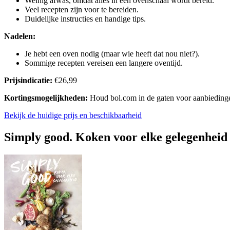
Weinig afwas, omdat alles in één ovenschaal wordt bereid.
Veel recepten zijn voor te bereiden.
Duidelijke instructies en handige tips.
Nadelen:
Je hebt een oven nodig (maar wie heeft dat nou niet?).
Sommige recepten vereisen een langere oventijd.
Prijsindicatie:
€26,99
Kortingsmogelijkheden:
Houd bol.com in de gaten voor aanbieding
Bekijk de huidige prijs en beschikbaarheid
Simply good. Koken voor elke gelegenheid