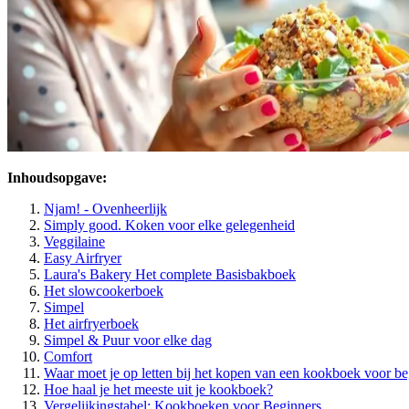
Inhoudsopgave:
Njam! - Ovenheerlijk
Simply good. Koken voor elke gelegenheid
Veggilaine
Easy Airfryer
Laura's Bakery Het complete Basisbakboek
Het slowcookerboek
Simpel
Het airfryerboek
Simpel & Puur voor elke dag
Comfort
Waar moet je op letten bij het kopen van een kookboek voor be
Hoe haal je het meeste uit je kookboek?
Vergelijkingstabel: Kookboeken voor Beginners