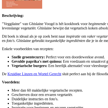
Beschrijving:
"Veggilaine" van Ghislaine Voogd is hét kookboek voor
beginnende v
levenslange vegetariër. Ghislaine bewijst dat vegetarisch koken
absolu
Dit boek is ideaal als je op zoek bent naar
inspiratie
om
vaker vegetar
en
foto's
. Ghislaine gebruikt
toegankelijke ingrediënten
die je in de m
Enkele voorbeelden van recepten:
Snelle groentecurry:
Perfect voor een doordeweekse avond.
Gevulde paprika's met quinoa:
Een voedzaam en smaakvol g
Vegetarische burgers:
Een heerlijk alternatief voor vleesburge
De
Kruidige Linzen en Wortel Gerecht
sluit perfect aan bij de filos
Voordelen:
Meer dan 60 makkelijke vegetarische recepten.
Geschreven door een ervaren vegetariër.
Duidelijke instructies en foto's.
Toegankelijke ingrediënten.
Inspiratie voor beginners en ervaren vegetariërs.