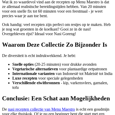
Wat ik zo waardevol vind aan de recepten op Menu Maestro is dat
ze allemaal realistische bereidingstijden hebben. Van 20 minuten
voor een snelle fix tot 60 minuten voor een feestmaal - je weet
precies waar je aan toe bent.
Ook handig: veel recepten zijn perfect om restjes op te maken. Heb
je nog wat groenten in de koelkast? Gooi ze in de nasi!
Overgebleven rijst? Ideaal voor Nasi Goreng!
Waarom Deze Collectie Zo Bijzonder Is
De diversiteit is echt indrukwekkend. Je hebt:
Snelle opties
(20-25 minuten) voor drukke avonden
Vegetarische alternatieven
voor plantaardige eetpatronen
Internationale varianten
van Indonesië tot Maleisië tot India
Luxe recepten
voor speciale gelegenheden
Verschillende eiwitbronnen
- kip, varkensvlees, garnalen,
tofu
Conclusie: Een Schat aan Mogelijkheden
De
nasi recepten collectie van Menu Maestro
is echt een goudmijn
voor elke thuiskok. Of je nu een beginner bent die start met een