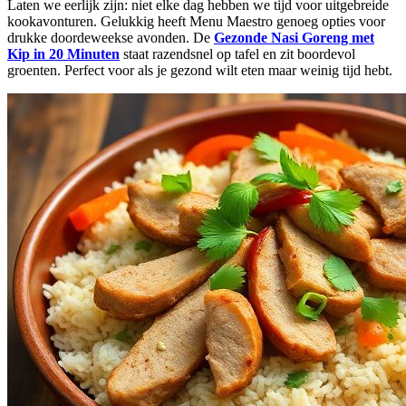
Laten we eerlijk zijn: niet elke dag hebben we tijd voor uitgebreide
kookavonturen. Gelukkig heeft Menu Maestro genoeg opties voor
drukke doordeweekse avonden. De
Gezonde Nasi Goreng met
Kip in 20 Minuten
staat razendsnel op tafel en zit boordevol
groenten. Perfect voor als je gezond wilt eten maar weinig tijd hebt.