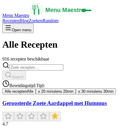
Menu Maestro
Recepten
Blog
Zoeken
Random
Open menu
Alle Recepten
916 recepten beschikbaar
Search
Bereidingstijd:
Tijd:
Alle recepten
Alle
≤ 20 minuten
≤ 20min
≤ 30 minuten
≤ 30min
Geroosterde Zoete Aardappel met Hummus
4.7